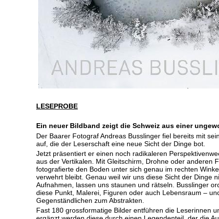
LESEPROBE
Ein neuer Bildband zeigt die Schweiz aus einer ungew
Der Baarer Fotograf Andreas Busslinger fiel bereits mit sei
auf, die der Leserschaft eine neue Sicht der Dinge bot.
Jetzt präsentiert er einen noch radikaleren Perspektivenwe
aus der Vertikalen. Mit Gleitschirm, Drohne oder anderen 
fotografierte den Boden unter sich genau im rechten Winkel
verwehrt bleibt. Genau weil wir uns diese Sicht der Dinge ni
Aufnahmen, lassen uns staunen und rätseln. Busslinger ordn
diese Punkt, Malerei, Figuren oder auch Lebensraum – und
Gegenständlichen zum Abstrakten.
Fast 180 grossformatige Bilder entführen die Leserinnen u
ergänzt werden diese durch einen Legendenteil, der die Au