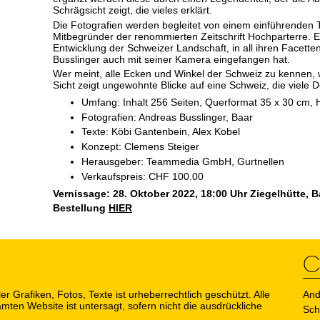
Schrägsicht zeigt, die vieles erklärt.
Die Fotografien werden begleitet von einem einführenden
Mitbegründer der renommierten Zeitschrift Hochparterre. Er
Entwicklung der Schweizer Landschaft, in all ihren Facett
Busslinger auch mit seiner Kamera eingefangen hat.
Wer meint, alle Ecken und Winkel der Schweiz zu kennen, w
Sicht zeigt ungewohnte Blicke auf eine Schweiz, die viele De
Umfang: Inhalt 256 Seiten, Querformat 35 x 30 cm, 
Fotografien: Andreas Busslinger, Baar
Texte: Köbi Gantenbein, Alex Kobel
Konzept: Clemens Steiger
Herausgeber: Teammedia GmbH, Gurtnellen
Verkaufspreis: CHF 100.00
Vernissage: 28. Oktober 2022, 18:00 Uhr Ziegelhütte, B
Bestellung
HIER
C
er Grafiken, Fotos, Texte ist urheberrechtlich geschützt. Alle
And
ten Website ist untersagt, sofern nicht die ausdrückliche
Sch