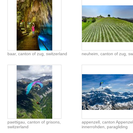
baar, canton of zug, switzerland
neuheim, canton of zug, sw
paettigau, canton of grisons,
appenzell, canton Appenzel
switzerland
innerrohden, paragliding